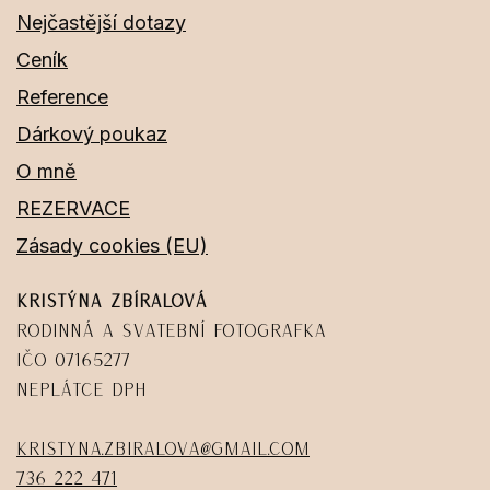
Nejčastější dotazy
Ceník
Reference
Dárkový poukaz
O mně
REZERVACE
Zásady cookies (EU)
Kristýna Zbíralová
Rodinná a svatební fotografka
IČO 07165277
Neplátce DPH
kristyna.zbiralova@gmail.com
736 222 471