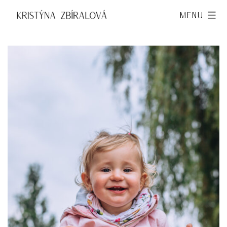
Přejít
Kristýna
Menu
k
Zbíralová
obsahu