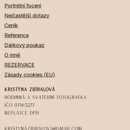
Portrétní focení
Nejčastější dotazy
Ceník
Reference
Dárkový poukaz
O mně
REZERVACE
Zásady cookies (EU)
Kristýna Zbíralová
Rodinná a svatební fotografka
IČO 07165277
Neplátce DPH
kristyna.zbiralova@gmail.com