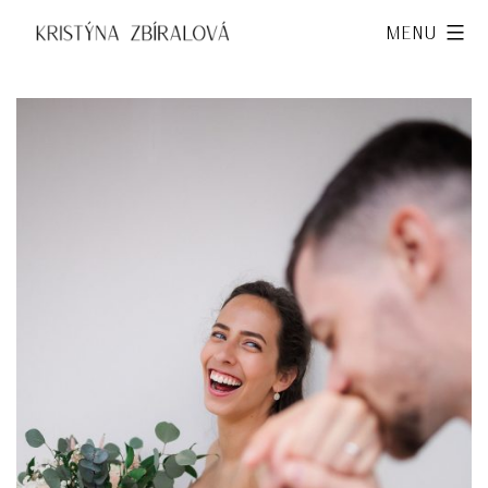
Přejít
Kristýna
Menu
k
Zbíralová
obsahu