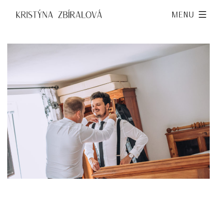
Přejít
Kristýna
Menu
k
Zbíralová
obsahu