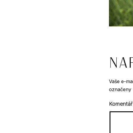
Na
Vaše e-ma
označeny
Komentá