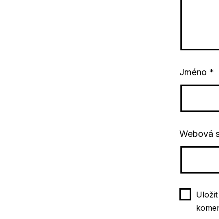
Jméno
*
Webová s
Uloži
komen