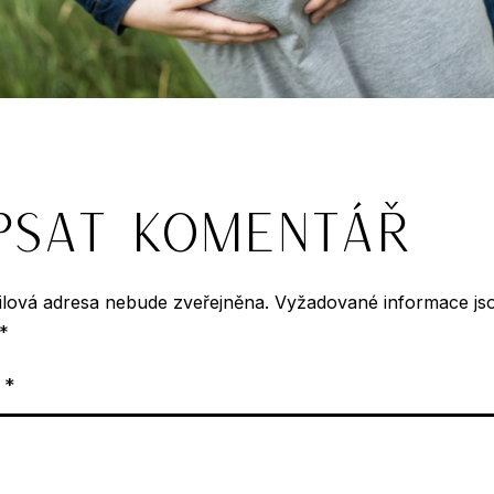
psat komentář
ilová adresa nebude zveřejněna.
Vyžadované informace js
*
ř
*