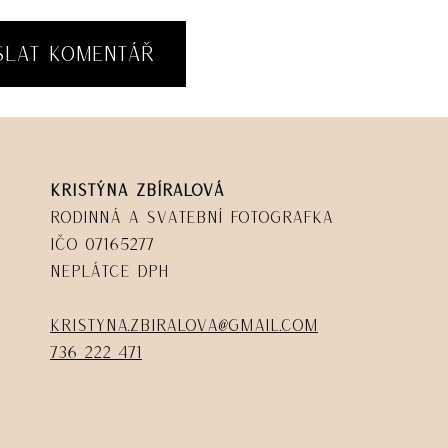
Kristýna Zbíralová
Rodinná a svatební fotografka
IČO 07165277
Neplátce DPH
kristyna.zbiralova@gmail.com
736 222 471