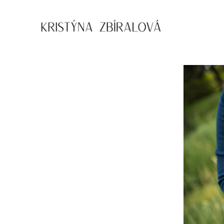
Přejít
k
obsahu
Kristýna
Zbíralová