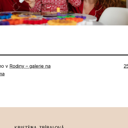
P
no v
Rodiny – galerie na
2
ve
ma
Kristýna Zbíralová