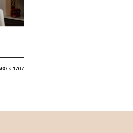
ůvodní
560 × 1707
likost