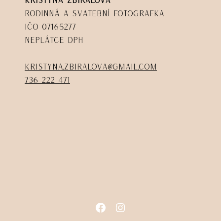
Rodinná a svatební fotografka
IČO 07165277
Neplátce DPH
kristyna.zbiralova@gmail.com
736 222 471