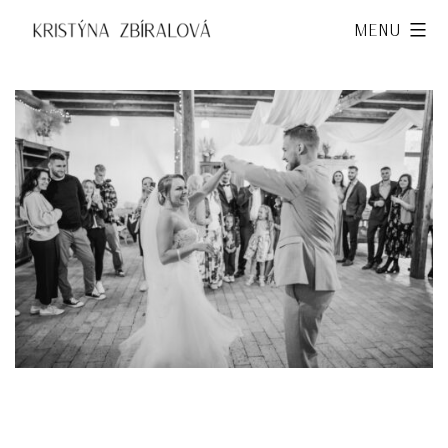
Přejít
Kristýna
Menu
k
Zbíralová
obsahu