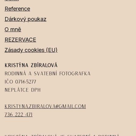
Reference
Dárkový poukaz
O mně
REZERVACE
Zásady cookies (EU)
Kristýna Zbíralová
Rodinná a svatební fotografka
IČO 07165277
Neplátce DPH
kristyna.zbiralova@gmail.com
736 222 471