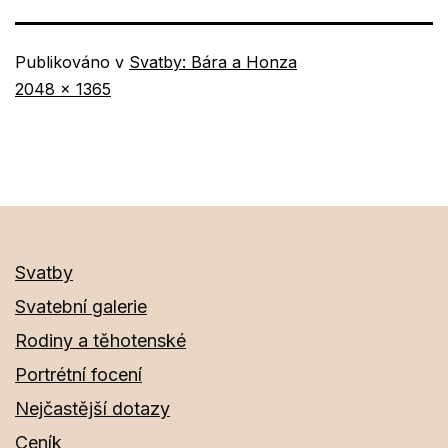
Publikováno v
Svatby: Bára a Honza
Původní
2048 × 1365
velikost
Svatby
Svatební galerie
Rodiny a těhotenské
Portrétní focení
Nejčastější dotazy
Ceník