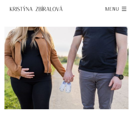
Přejít
Kristýna
Menu
k
Zbíralová
obsahu