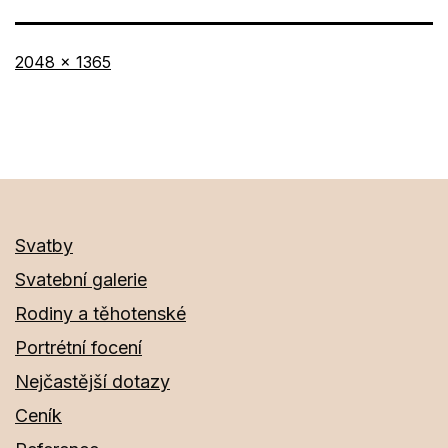
Původní
2048 × 1365
velikost
Svatby
Svatební galerie
Rodiny a těhotenské
Portrétní focení
Nejčastější dotazy
Ceník