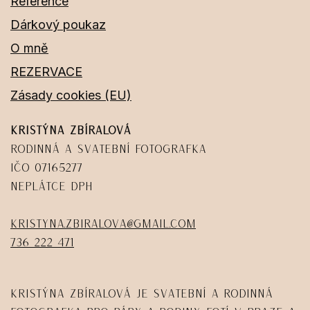
Reference
Dárkový poukaz
O mně
REZERVACE
Zásady cookies (EU)
Kristýna Zbíralová
Rodinná a svatební fotografka
IČO 07165277
Neplátce DPH
kristyna.zbiralova@gmail.com
736 222 471
Kristýna Zbíralová je svatební a rodinná