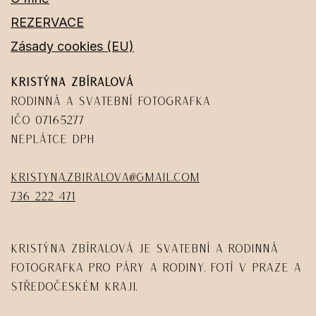
REZERVACE
Zásady cookies (EU)
Kristýna Zbíralová
Rodinná a svatební fotografka
IČO 07165277
Neplátce DPH
kristyna.zbiralova@gmail.com
736 222 471
Kristýna Zbíralová je svatební a rodinná
fotografka pro páry a rodiny. Fotí v Praze a
Středočeském kraji.