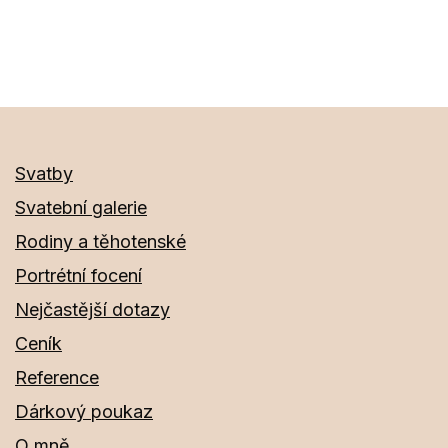
velikost
Svatby
Svatební galerie
Rodiny a těhotenské
Portrétní focení
Nejčastější dotazy
Ceník
Reference
Dárkový poukaz
O mně