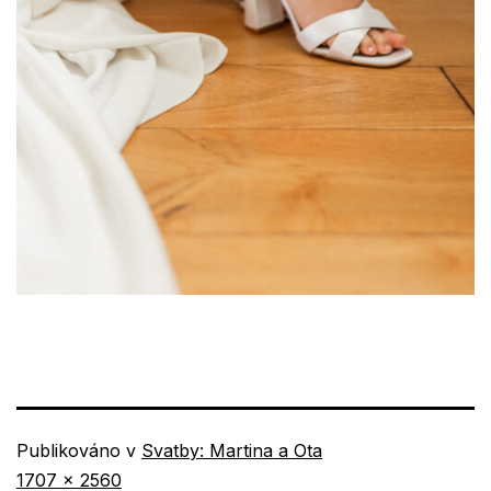
Publikováno v
Svatby: Martina a Ota
Původní
1707 × 2560