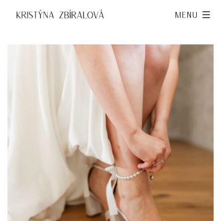
Přejít
Kristýna
Menu
k
Zbíralová
obsahu