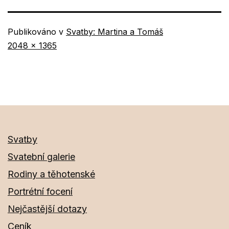
Publikováno v
Svatby: Martina a Tomáš
Původní
2048 × 1365
velikost
Svatby
Svatební galerie
Rodiny a těhotenské
Portrétní focení
Nejčastější dotazy
Ceník