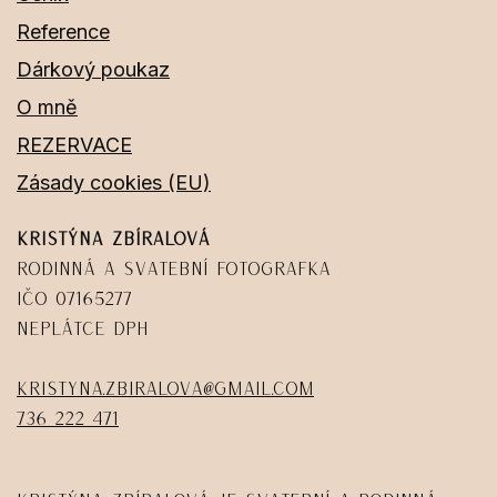
Reference
Dárkový poukaz
O mně
REZERVACE
Zásady cookies (EU)
Kristýna Zbíralová
Rodinná a svatební fotografka
IČO 07165277
Neplátce DPH
kristyna.zbiralova@gmail.com
736 222 471