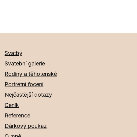
velikost
Svatby
Svatební galerie
Rodiny a těhotenské
Portrétní focení
Nejčastější dotazy
Ceník
Reference
Dárkový poukaz
O mně