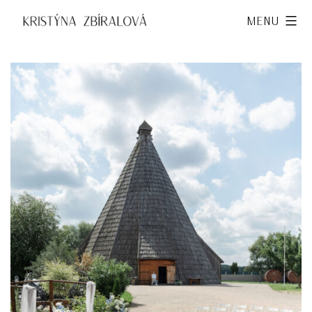
Přejít
Kristýna
Menu
k
Zbíralová
obsahu