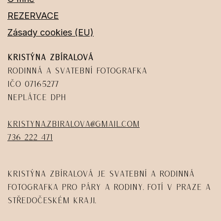
REZERVACE
Zásady cookies (EU)
Kristýna Zbíralová
Rodinná a svatební fotografka
IČO 07165277
Neplátce DPH
kristyna.zbiralova@gmail.com
736 222 471
Kristýna Zbíralová je svatební a rodinná
fotografka pro páry a rodiny. Fotí v Praze a
Středočeském kraji.