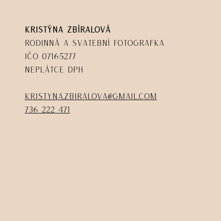
Kristýna Zbíralová
Rodinná a svatební fotografka
IČO 07165277
Neplátce DPH
kristyna.zbiralova@gmail.com
736 222 471