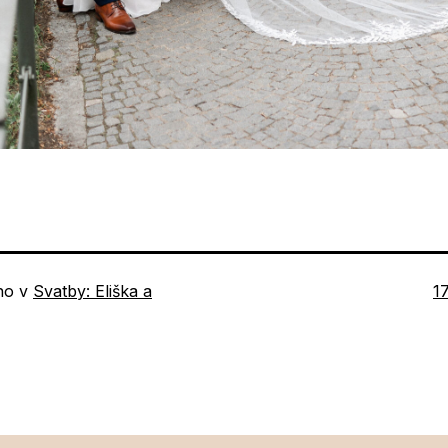
P
no v
Svatby: Eliška a
1
ve