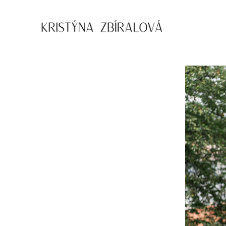
Přejít
k
obsahu
Kristýna
Zbíralová