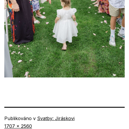
Publikováno v
Svatby: Jiráskovi
Původní
1707 × 2560