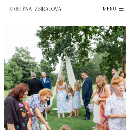
Přejít
Kristýna
Menu
k
Zbíralová
obsahu