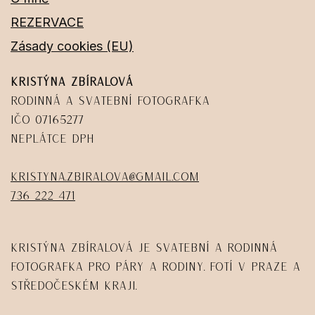
REZERVACE
Zásady cookies (EU)
Kristýna Zbíralová
Rodinná a svatební fotografka
IČO 07165277
Neplátce DPH
kristyna.zbiralova@gmail.com
736 222 471
Kristýna Zbíralová je svatební a rodinná
fotografka pro páry a rodiny. Fotí v Praze a
Středočeském kraji.