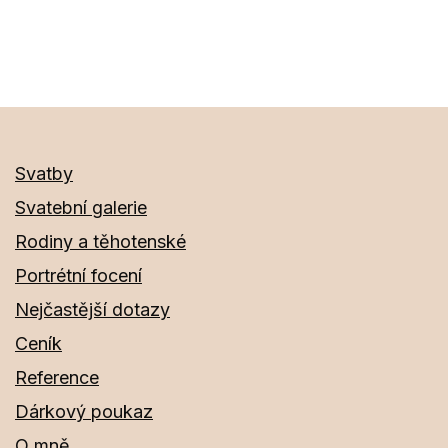
velikost
Svatby
Svatební galerie
Rodiny a těhotenské
Portrétní focení
Nejčastější dotazy
Ceník
Reference
Dárkový poukaz
O mně