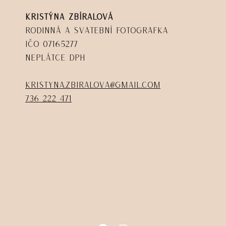
Kristýna Zbíralová
Rodinná a svatební fotografka
IČO 07165277
Neplátce DPH
kristyna.zbiralova@gmail.com
736 222 471