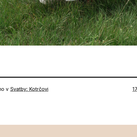
P
no v
Svatby: Kotrčovi
1
ve