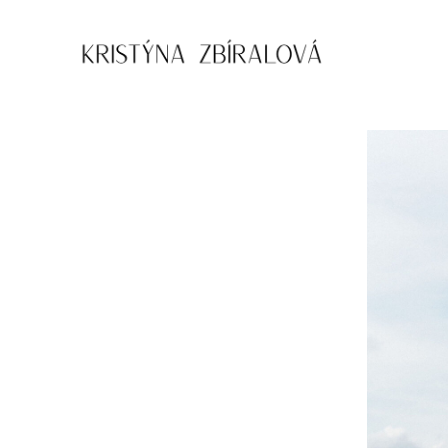
Přejít
k
obsahu
Kristýna
Zbíralová