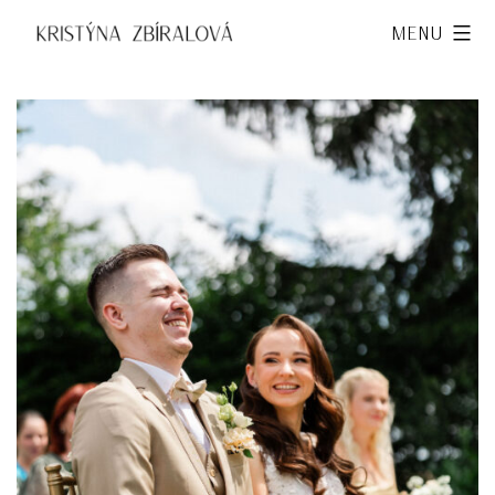
Přejít
Kristýna
Menu
k
Zbíralová
obsahu