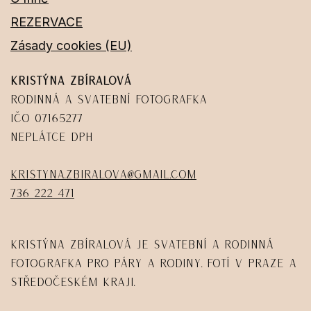
REZERVACE
Zásady cookies (EU)
Kristýna Zbíralová
Rodinná a svatební fotografka
IČO 07165277
Neplátce DPH
kristyna.zbiralova@gmail.com
736 222 471
Kristýna Zbíralová je svatební a rodinná
fotografka pro páry a rodiny. Fotí v Praze a
Středočeském kraji.