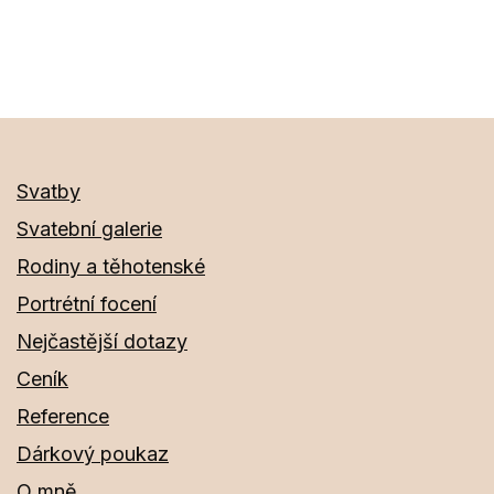
velikost
Svatby
Svatební galerie
Rodiny a těhotenské
Portrétní focení
Nejčastější dotazy
Ceník
Reference
Dárkový poukaz
O mně