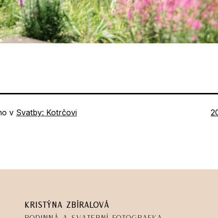
P
no v
Svatby: Kotrčovi
2
ve
Kristýna Zbíralová
Rodinná a svatební fotografka