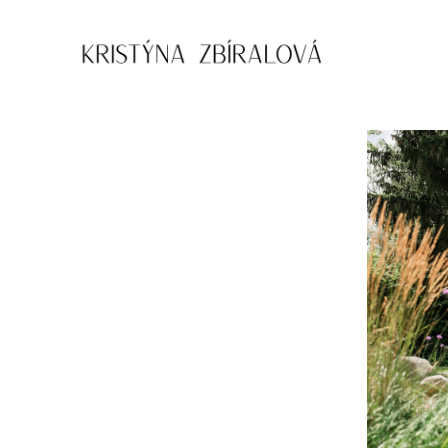
Přejít
k
obsahu
Kristýna
Zbíralová