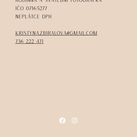
IČO 07165277
Neplátce DPH
kristyna.zbiralova@gmail.com
736 222 471