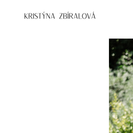
Přejít
k
obsahu
Kristýna
Zbíralová