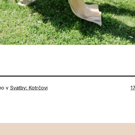
P
no v
Svatby: Kotrčovi
1
ve