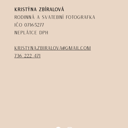
Kristýna Zbíralová
Rodinná a svatební fotografka
IČO 07165277
Neplátce DPH
kristyna.zbiralova@gmail.com
736 222 471