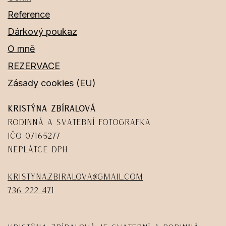
Reference
Dárkový poukaz
O mně
REZERVACE
Zásady cookies (EU)
Kristýna Zbíralová
Rodinná a svatební fotografka
IČO 07165277
Neplátce DPH
kristyna.zbiralova@gmail.com
736 222 471