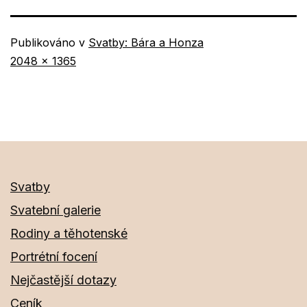
Publikováno v
Svatby: Bára a Honza
Původní
2048 × 1365
velikost
Svatby
Svatební galerie
Rodiny a těhotenské
Portrétní focení
Nejčastější dotazy
Ceník