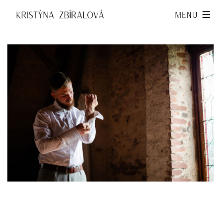
Přejít
Kristýna
Menu
k
Zbíralová
obsahu