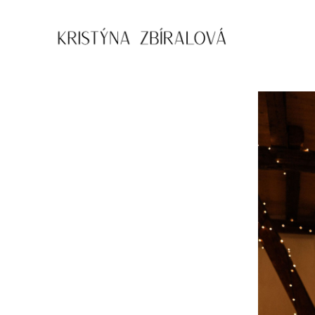
Přejít
k
obsahu
Kristýna
Zbíralová