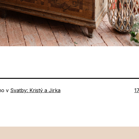
P
no v
Svatby: Kristý a Jirka
1
ve