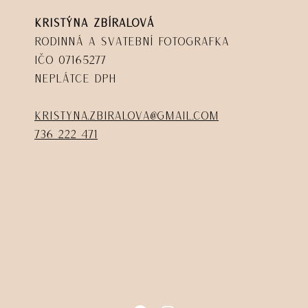
Kristýna Zbíralová
Rodinná a svatební fotografka
IČO 07165277
Neplátce DPH
kristyna.zbiralova@gmail.com
736 222 471