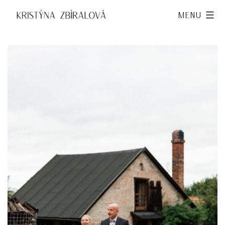
Přejít
Kristýna
Menu
k
Zbíralová
obsahu