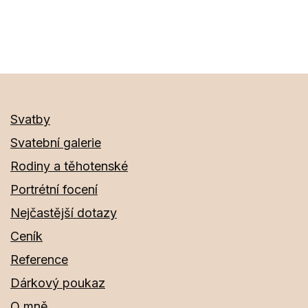
velikost
Svatby
Svatební galerie
Rodiny a těhotenské
Portrétní focení
Nejčastější dotazy
Ceník
Reference
Dárkový poukaz
O mně