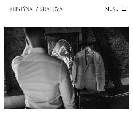
Přejít
Kristýna
Menu
k
Zbíralová
obsahu