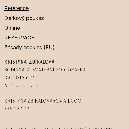
Reference
Dárkový poukaz
O mně
REZERVACE
Zásady cookies (EU)
Kristýna Zbíralová
Rodinná a svatební fotografka
IČO 07165277
Neplátce DPH
kristyna.zbiralova@gmail.com
736 222 471