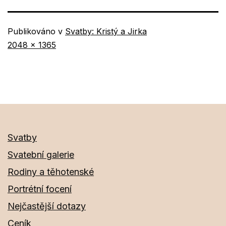
Publikováno v
Svatby: Kristý a Jirka
Původní
2048 × 1365
velikost
Svatby
Svatební galerie
Rodiny a těhotenské
Portrétní focení
Nejčastější dotazy
Ceník