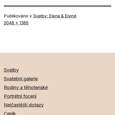
Publikováno v
Svatby: Elena & Eivind
Původní
2048 × 1365
velikost
Svatby
Svatební galerie
Rodiny a těhotenské
Portrétní focení
Nejčastější dotazy
Ceník