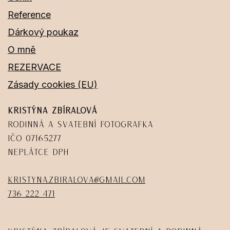
Reference
Dárkový poukaz
O mně
REZERVACE
Zásady cookies (EU)
Kristýna Zbíralová
Rodinná a svatební fotografka
IČO 07165277
Neplátce DPH
kristyna.zbiralova@gmail.com
736 222 471