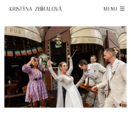
Přejít
Kristýna
Menu
k
Zbíralová
obsahu