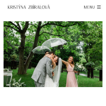
Přejít
Kristýna
Menu
k
Zbíralová
obsahu