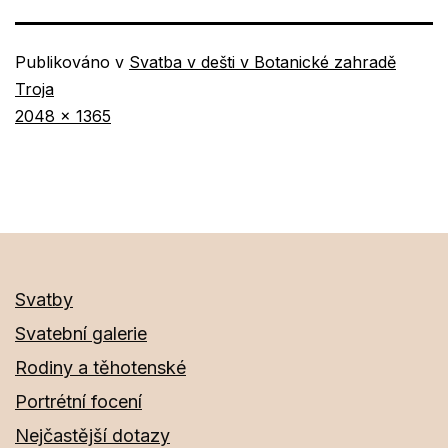
Publikováno v
Svatba v dešti v Botanické zahradě
Troja
Původní
2048 × 1365
velikost
Svatby
Svatební galerie
Rodiny a těhotenské
Portrétní focení
Nejčastější dotazy