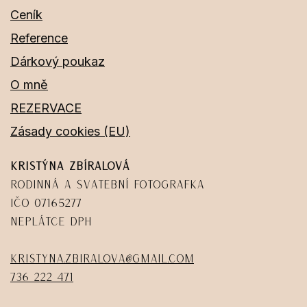
Ceník
Reference
Dárkový poukaz
O mně
REZERVACE
Zásady cookies (EU)
Kristýna Zbíralová
Rodinná a svatební fotografka
IČO 07165277
Neplátce DPH
kristyna.zbiralova@gmail.com
736 222 471