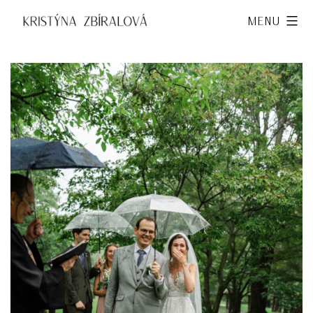
Přejít
Kristýna
Menu
k
Zbíralová
obsahu