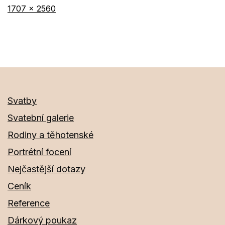
Původní
1707 × 2560
velikost
Svatby
Svatební galerie
Rodiny a těhotenské
Portrétní focení
Nejčastější dotazy
Ceník
Reference
Dárkový poukaz