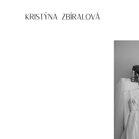
Přejít
k
obsahu
Kristýna
Zbíralová