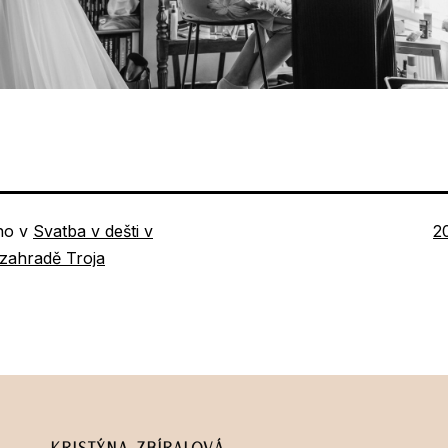
P
no v
Svatba v dešti v
2
ve
zahradě Troja
Kristýna Zbíralová