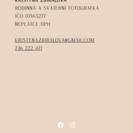
Rodinná a svatební fotografka
IČO 07165277
Neplátce DPH
kristyna.zbiralova@gmail.com
736 222 471