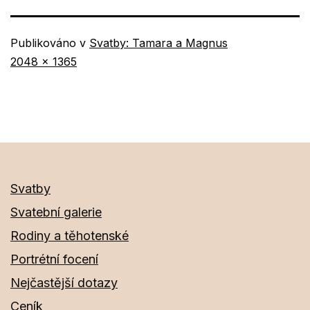
Publikováno v
Svatby: Tamara a Magnus
Původní
2048 × 1365
velikost
Svatby
Svatební galerie
Rodiny a těhotenské
Portrétní focení
Nejčastější dotazy
Ceník