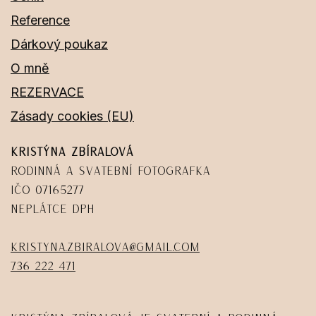
Reference
Dárkový poukaz
O mně
REZERVACE
Zásady cookies (EU)
Kristýna Zbíralová
Rodinná a svatební fotografka
IČO 07165277
Neplátce DPH
kristyna.zbiralova@gmail.com
736 222 471