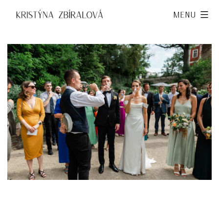
Přejít
Kristýna
Menu
k
Zbíralová
obsahu