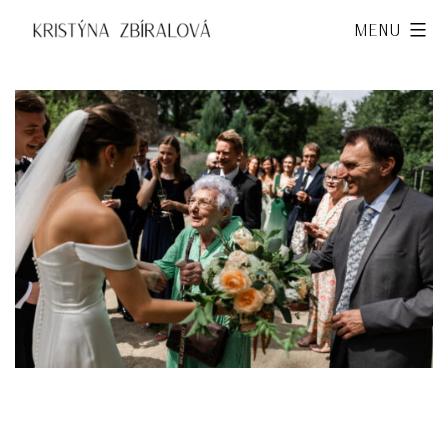
Přejít
Kristýna
Menu
k
Zbíralová
obsahu