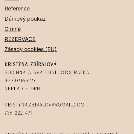
Reference
Dárkový poukaz
O mně
REZERVACE
Zásady cookies (EU)
Kristýna Zbíralová
Rodinná a svatební fotografka
IČO 07165277
Neplátce DPH
kristyna.zbiralova@gmail.com
736 222 471