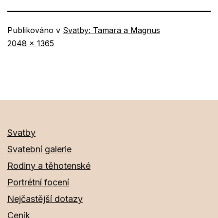
Publikováno v
Svatby: Tamara a Magnus
Původní
2048 × 1365
velikost
Svatby
Svatební galerie
Rodiny a těhotenské
Portrétní focení
Nejčastější dotazy
Ceník