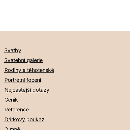
velikost
Svatby
Svatební galerie
Rodiny a těhotenské
Portrétní focení
Nejčastější dotazy
Ceník
Reference
Dárkový poukaz
O mně