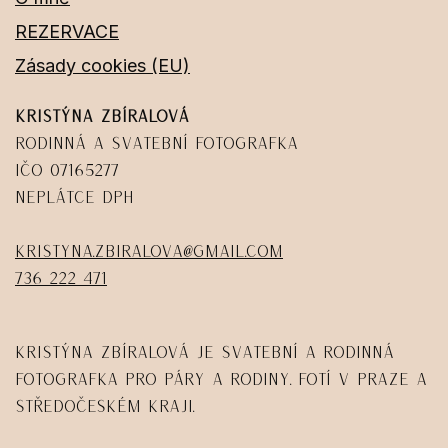
REZERVACE
Zásady cookies (EU)
Kristýna Zbíralová
Rodinná a svatební fotografka
IČO 07165277
Neplátce DPH
kristyna.zbiralova@gmail.com
736 222 471
Kristýna Zbíralová je svatební a rodinná
fotografka pro páry a rodiny. Fotí v Praze a
Středočeském kraji.